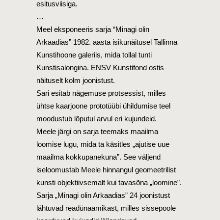
esitusviisiga.
…
Meel eksponeeris sarja “Minagi olin
Arkaadias” 1982. aasta isikunäitusel Tallinna
Kunstihoone galeriis, mida tollal tunti
Kunstisalongina. ENSV Kunstifond ostis
näituselt kolm joonistust.
Sari esitab nägemuse protsessist, milles
ühtse kaarjoone prototüübi ühildumise teel
moodustub lõputul arvul eri kujundeid.
Meele järgi on sarja teemaks maailma
loomise lugu, mida ta käsitles „ajutise uue
maailma kokkupanekuna”. See väljend
iseloomustab Meele hinnangul geomeetrilist
kunsti objektiivsemalt kui tavasõna „loomine”.
Sarja „Minagi olin Arkaadias” 24 joonistust
lähtuvad readünaamikast, milles sissepoole