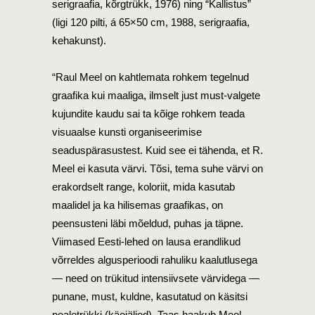
serigraafia, kõrgtrükk, 1976) ning “Kallistus”
(ligi 120 pilti, á 65×50 cm, 1988, serigraafia,
kehakunst).
“Raul Meel on kahtlemata rohkem tegelnud
graafika kui maaliga, ilmselt just must-valgete
kujundite kaudu sai ta kõige rohkem teada
visuaalse kunsti organiseerimise
seaduspärasustest. Kuid see ei tähenda, et R.
Meel ei kasuta värvi. Tõsi, tema suhe värvi on
erakordselt range, koloriit, mida kasutab
maalidel ja ka hilisemas graafikas, on
peensusteni läbi mõeldud, puhas ja täpne.
Viimased Eesti-lehed on lausa erandlikud
võrreldes algusperioodi rahuliku kaalutlusega
— need on trükitud intensiivsete värvidega —
punane, must, kuldne, kasutatud on käsitsi
pealetrükki (käejäljed). Taas haakub Meel