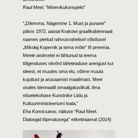
Raul Meel,
“Minevikukonspekt”
“„Dilemma. Nägemine 1. Must ja punane”
pälvis 1972. aastal Krakówi graafikabiennaali
raames peetud rahvusvahelisel võistlusel
„Mikołaj Kopernik ja tema mõte” III preemia.
Meele andmetel ei lähtunud ta teema
tõlgenduses niivõrd täheteaduse arengust kui
ideest, et muutes oma elu, võime muuta
kujutlust ja arusaamist maailmast. Meel
osales biennaalil omaalgatuslikult, ilma
nõuetekohase Kunstnike Liidu ja
Kultuuriministeeriumi loata.”
Eha Komissarov,
näituse “Raul Meel.
Dialoogid lõpmatusega” etiketiraamat (2014)