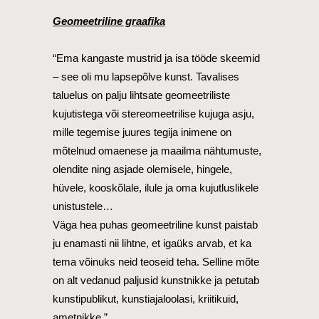
Geomeetriline graafika
“Ema kangaste mustrid ja isa tööde skeemid
– see oli mu lapsepõlve kunst. Tavalises
taluelus on palju lihtsate geomeetriliste
kujutistega või stereomeetrilise kujuga asju,
mille tegemise juures tegija inimene on
mõtelnud omaenese ja maailma nähtumuste,
olendite ning asjade olemisele, hingele,
hüvele, kooskõlale, ilule ja oma kujutluslikele
unistustele…
Väga hea puhas geomeetriline kunst paistab
ju enamasti nii lihtne, et igaüks arvab, et ka
tema võinuks neid teoseid teha. Selline mõte
on alt vedanud paljusid kunstnikke ja petutab
kunstipublikut, kunstiajaloolasi, kriitikuid,
ametnikke.”