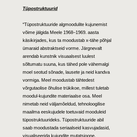
Tüpostruktuurid
“Tüpostruktuuride algmoodulite kujunemist
võime jälgida Meele 1968–1969. aasta
käsikirjades, kus ta moodustab x-tähe põhjal
ümaraid abstraktseid vorme. Järgnevalt
arendab kunstnik visuaalsest luulest
sõltumatu suuna, kus tähed pole vähemalgi
moel seotud sõnade, lausete ja neid kandva
vormiga. Meel moodustab tähtedest
võrgutaolise õhulise trükikoe, millest tuletab
moodul-kujundite materiaalse osa. Meel
nimetab neid väljamõeldud, tehnoloogilise
maailma eeskujudele toetuvaid mooduleid
tüpostruktuurideks. Tüpostruktuuride abil
saab moodustada seriaalseid kasvujadasid,
visualiseerida kujundite mutatsioone,