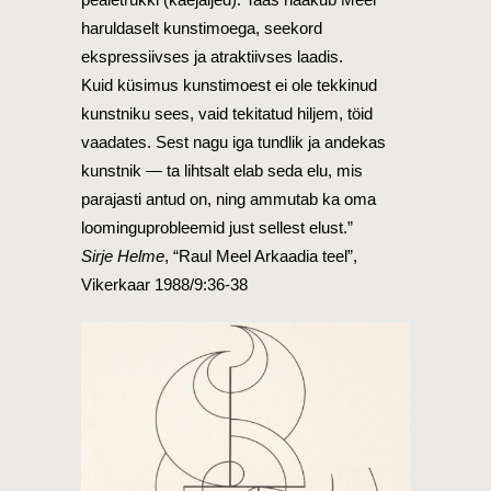
haruldaselt kunstimoega, seekord
ekspressiivses ja atraktiivses laadis.
Kuid küsimus kunstimoest ei ole tekkinud
kunstniku sees, vaid tekitatud hiljem, töid
vaadates. Sest nagu iga tundlik ja andekas
kunstnik — ta lihtsalt elab seda elu, mis
parajasti antud on, ning ammutab ka oma
loominguprobleemid just sellest elust.”
Sirje Helme
, “Raul Meel Arkaadia teel”,
Vikerkaar 1988/9:36-38