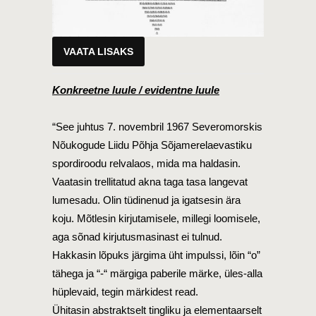
VAATA LISAKS
Konkreetne luule / evidentne luule
“See juhtus 7. novembril 1967 Severomorskis
Nõukogude Liidu Põhja Sõjamerelaevastiku
spordiroodu relvalaos, mida ma haldasin.
Vaatasin trellitatud akna taga tasa langevat
lumesadu. Olin tüdinenud ja igatsesin ära
koju. Mõtlesin kirjutamisele, millegi loomisele,
aga sõnad kirjutusmasinast ei tulnud.
Hakkasin lõpuks järgima üht impulssi, lõin “o”
tähega ja “-“ märgiga paberile märke, üles-alla
hüplevaid, tegin märkidest read.
Ühitasin abstraktselt tingliku ja elementaarselt