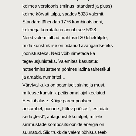
kolmes versioonis (miinus, standard ja pluss)
kolme kõrvuti tulpa, saades 5328 valemit.
Standard tähendab 1776 kombinatsiooni,
kolmega korrutatuna annab see 5328.
Need valemitulbad mahtusid 20 leheküljele,
mida kunstnik ise on pidanud avangardseteks
joonistusteks. Neid võib nimetada ka
tegevusjuhisteks. Valemites kasutatud
noteerimissüsteem põhines ladina tähestikul
ja araabia numbritel…
Värvivalikuks on peamiselt sinine ja must,
millesse kunstnik peitis omal ajal keelatud
Eesti-ihaluse. Kõige parempoolsem
ansambel, punane „Põlev põõsas”, esindab
seda „teist”, antagonistlikku alget, millele
sinimustade kompositsioonide energia on
suunatud. Siiditrükkide valemipõhisus teeb