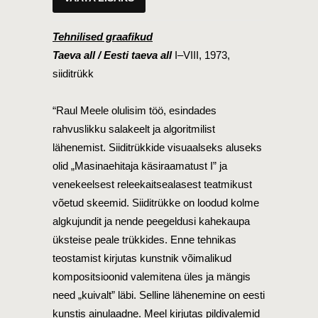
Tehnilised graafikud
Taeva all / Eesti taeva all
I–VIII, 1973,
siiditrükk
“Raul Meele olulisim töö, esindades
rahvuslikku salakeelt ja algoritmilist
lähenemist. Siiditrükkide visuaalseks aluseks
olid „Masinaehitaja käsiraamatust I” ja
venekeelsest releekaitsealasest teatmikust
võetud skeemid. Siiditrükke on loodud kolme
algkujundit ja nende peegeldusi kahekaupa
üksteise peale trükkides. Enne tehnikas
teostamist kirjutas kunstnik võimalikud
kompositsioonid valemitena üles ja mängis
need „kuivalt” läbi. Selline lähenemine on eesti
kunstis ainulaadne. Meel kirjutas pildivalemid