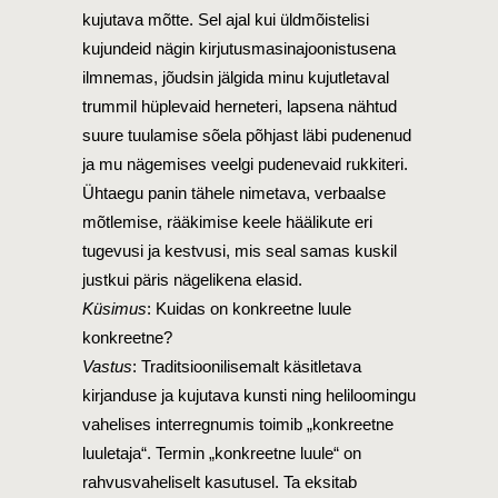
kujutava mõtte. Sel ajal kui üldmõistelisi
kujundeid nägin kirjutusmasinajoonistusena
ilmnemas, jõudsin jälgida minu kujutletaval
trummil hüplevaid herneteri, lapsena nähtud
suure tuulamise sõela põhjast läbi pudenenud
ja mu nägemises veelgi pudenevaid rukkiteri.
Ühtaegu panin tähele nimetava, verbaalse
mõtlemise, rääkimise keele häälikute eri
tugevusi ja kestvusi, mis seal samas kuskil
justkui päris nägelikena elasid.
Küsimus
: Kuidas on konkreetne luule
konkreetne?
Vastus
: Traditsioonilisemalt käsitletava
kirjanduse ja kujutava kunsti ning heliloomingu
vahelises interregnumis toimib „konkreetne
luuletaja“. Termin „konkreetne luule“ on
rahvusvaheliselt kasutusel. Ta eksitab