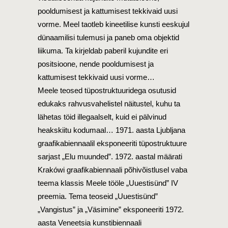
pooldumisest ja kattumisest tekkivaid uusi
vorme. Meel taotleb kineetilise kunsti eeskujul
dünaamilisi tulemusi ja paneb oma objektid
liikuma. Ta kirjeldab paberil kujundite eri
positsioone, nende pooldumisest ja
kattumisest tekkivaid uusi vorme…
Meele teosed tüpostruktuuridega osutusid
edukaks rahvusvahelistel näitustel, kuhu ta
lähetas töid illegaalselt, kuid ei pälvinud
heakskiitu kodumaal… 1971. aasta Ljubljana
graafikabiennaalil eksponeeriti tüpostruktuure
sarjast „Elu muunded”. 1972. aastal määrati
Krakówi graafikabiennaali põhivõistlusel vaba
teema klassis Meele tööle „Uuestisünd” IV
preemia. Tema teoseid „Uuestisünd”
„Vangistus” ja „Väsimine” eksponeeriti 1972.
aasta Veneetsia kunstibiennaali