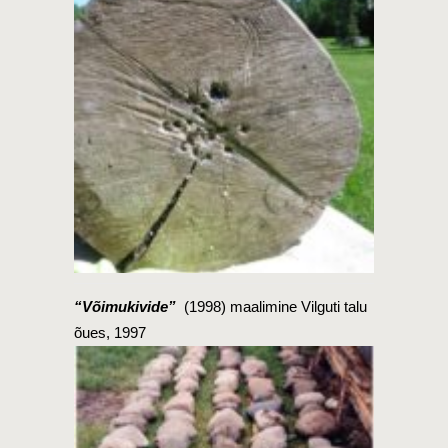
“Võimukivide”
(1998) maalimine Vilguti talu
õues, 1997