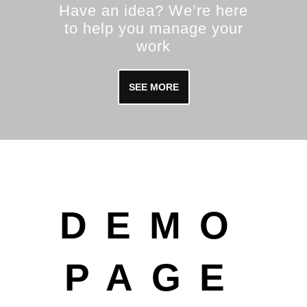
Have an idea? We’re here
to help you manage your
work
SEE MORE
DEMO
PAGE